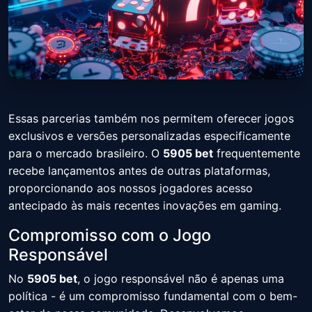
Essas parcerias também nos permitem oferecer jogos
exclusivos e versões personalizadas especificamente
para o mercado brasileiro. O
5905 bet
frequentemente
recebe lançamentos antes de outras plataformas,
proporcionando aos nossos jogadores acesso
antecipado às mais recentes inovações em gaming.
Compromisso com o Jogo
Responsável
No
5905 bet
, o jogo responsável não é apenas uma
política - é um compromisso fundamental com o bem-