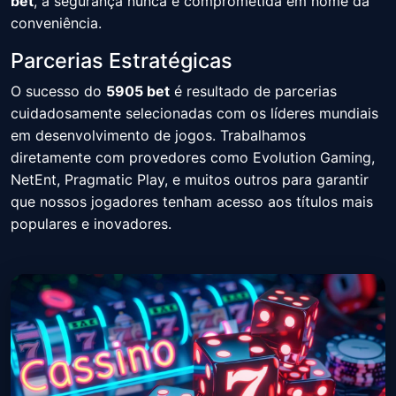
bet
, a segurança nunca é comprometida em nome da
conveniência.
Parcerias Estratégicas
O sucesso do
5905 bet
é resultado de parcerias
cuidadosamente selecionadas com os líderes mundiais
em desenvolvimento de jogos. Trabalhamos
diretamente com provedores como Evolution Gaming,
NetEnt, Pragmatic Play, e muitos outros para garantir
que nossos jogadores tenham acesso aos títulos mais
populares e inovadores.