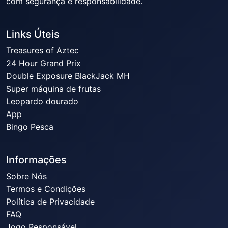
com segurança e responsabilidade.
Links Úteis
Treasures of Aztec
24 Hour Grand Prix
Double Exposure BlackJack MH
Super máquina de frutas
Leopardo dourado
App
Bingo Pesca
Informações
Sobre Nós
Termos e Condições
Política de Privacidade
FAQ
Jogo Responsável