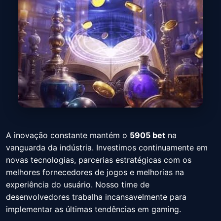
A inovação constante mantém o
5905 bet
na
vanguarda da indústria. Investimos continuamente em
novas tecnologias, parcerias estratégicas com os
melhores fornecedores de jogos e melhorias na
experiência do usuário. Nosso time de
desenvolvedores trabalha incansavelmente para
implementar as últimas tendências em gaming.