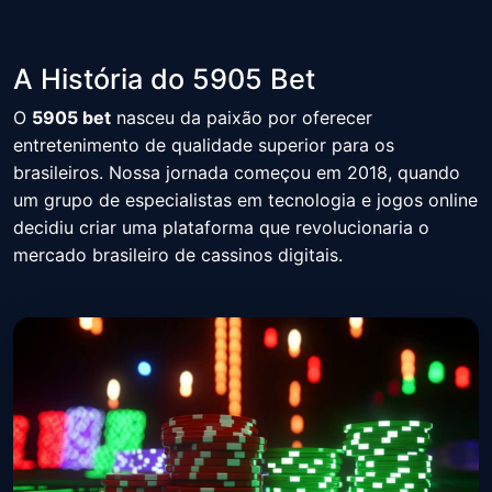
A História do 5905 Bet
O
5905 bet
nasceu da paixão por oferecer
entretenimento de qualidade superior para os
brasileiros. Nossa jornada começou em 2018, quando
um grupo de especialistas em tecnologia e jogos online
decidiu criar uma plataforma que revolucionaria o
mercado brasileiro de cassinos digitais.