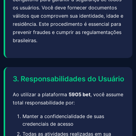
os usuários. Você deve fornecer documentos
válidos que comprovem sua identidade, idade e
residência. Este procedimento é essencial para
prevenir fraudes e cumprir as regulamentações
brasileiras.
3. Responsabilidades do Usuário
Ao utilizar a plataforma
5905 bet
, você assume
total responsabilidade por:
Manter a confidencialidade de suas
credenciais de acesso
Todas as atividades realizadas em sua