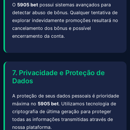
O
5905 bet
possui sistemas avançados para
detectar abuso de bônus. Qualquer tentativa de
explorar indevidamente promoções resultará no
cancelamento dos bônus e possível
encerramento da conta.
7. Privacidade e Proteção de
Dados
A proteção de seus dados pessoais é prioridade
máxima no
5905 bet
. Utilizamos tecnologia de
criptografia de última geração para proteger
todas as informações transmitidas através de
nossa plataforma.