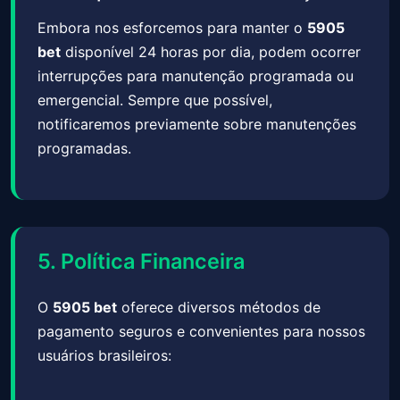
Embora nos esforcemos para manter o
5905
bet
disponível 24 horas por dia, podem ocorrer
interrupções para manutenção programada ou
emergencial. Sempre que possível,
notificaremos previamente sobre manutenções
programadas.
5. Política Financeira
O
5905 bet
oferece diversos métodos de
pagamento seguros e convenientes para nossos
usuários brasileiros: