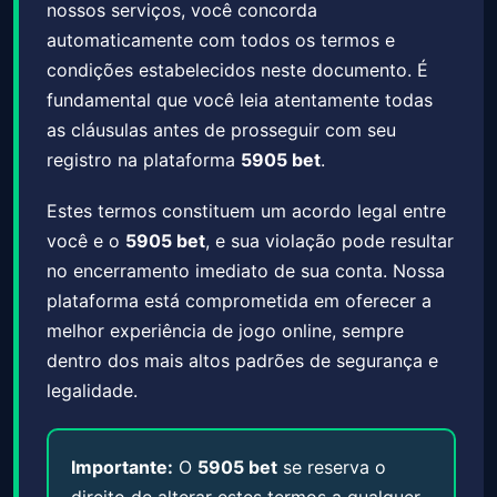
nossos serviços, você concorda
automaticamente com todos os termos e
condições estabelecidos neste documento. É
fundamental que você leia atentamente todas
as cláusulas antes de prosseguir com seu
registro na plataforma
5905 bet
.
Estes termos constituem um acordo legal entre
você e o
5905 bet
, e sua violação pode resultar
no encerramento imediato de sua conta. Nossa
plataforma está comprometida em oferecer a
melhor experiência de jogo online, sempre
dentro dos mais altos padrões de segurança e
legalidade.
Importante:
O
5905 bet
se reserva o