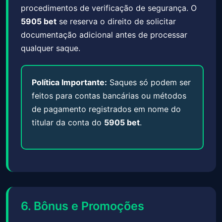
procedimentos de verificação de segurança. O
5905 bet
se reserva o direito de solicitar
documentação adicional antes de processar
qualquer saque.
Política Importante:
Saques só podem ser
feitos para contas bancárias ou métodos
de pagamento registrados em nome do
titular da conta do
5905 bet
.
6. Bônus e Promoções