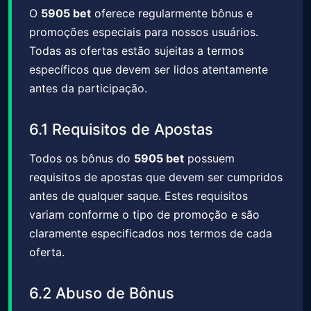
O
5905 bet
oferece regularmente bônus e
promoções especiais para nossos usuários.
Todas as ofertas estão sujeitas a termos
específicos que devem ser lidos atentamente
antes da participação.
6.1 Requisitos de Apostas
Todos os bônus do
5905 bet
possuem
requisitos de apostas que devem ser cumpridos
antes de qualquer saque. Estes requisitos
variam conforme o tipo de promoção e são
claramente especificados nos termos de cada
oferta.
6.2 Abuso de Bônus