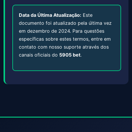
Data da Última Atualização:
Este
documento foi atualizado pela última vez
em dezembro de 2024. Para questões
específicas sobre estes termos, entre em
contato com nosso suporte através dos
canais oficiais do
5905 bet
.