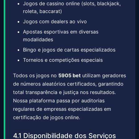
Jogos de cassino online (slots, blackjack,
roleta, baccarat)
Jogos com dealers ao vivo
Apostas esportivas em diversas
modalidades
Bingo e jogos de cartas especializados
Torneios e competições especiais
Todos os jogos no
5905 bet
utilizam geradores
de números aleatórios certificados, garantindo
total transparência e justiça nos resultados.
Nossa plataforma passa por auditorias
regulares de empresas especializadas em
certificação de jogos online.
4.1 Disponibilidade dos Serviços