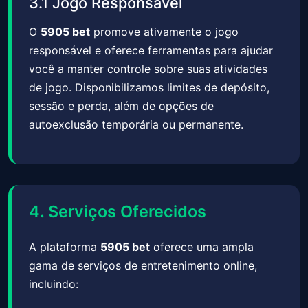
3.1 Jogo Responsável
O
5905 bet
promove ativamente o jogo
responsável e oferece ferramentas para ajudar
você a manter controle sobre suas atividades
de jogo. Disponibilizamos limites de depósito,
sessão e perda, além de opções de
autoexclusão temporária ou permanente.
4. Serviços Oferecidos
A plataforma
5905 bet
oferece uma ampla
gama de serviços de entretenimento online,
incluindo: