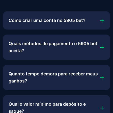
Como criar uma conta no 5905 bet?
Quais métodos de pagamento o 5905 bet
aceita?
Quanto tempo demora para receber meus
ganhos?
Qual o valor mínimo para depósito e
saque?