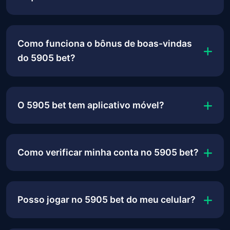
Como funciona o bônus de boas-vindas
do 5905 bet?
O 5905 bet tem aplicativo móvel?
Como verificar minha conta no 5905 bet?
Posso jogar no 5905 bet do meu celular?