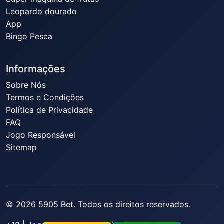
Leopardo dourado
App
Bingo Pesca
Informações
Sobre Nós
Termos e Condições
Política de Privacidade
FAQ
Jogo Responsável
Sitemap
© 2026 5905 Bet. Todos os direitos reservados.