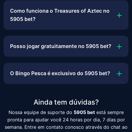
Como funciona o Treasures of Aztec no
5905 bet?
Posso jogar gratuitamente no 5905 bet?
O Bingo Pesca é exclusivo do 5905 bet?
Ainda tem dúvidas?
Nossa equipe de suporte do
5905 bet
está sempre
pronta para ajudar você 24 horas por dia, 7 dias por
semana. Entre em contato conosco através do chat ao